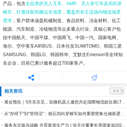
产品，包含
全品类的无人叉车、AMR、无人牵引车及四向穿
梭车，打通存取和搬运全场景，覆盖所有主流场内物流场景
需求
，客户群体涵盖机械制造、食品饮料、冶金材料、化工
能源、汽车制造、冷链物流等众多重点行业。其核心客户包
括中国航天、中国平煤、中国商飞、中国一汽、国家电网、
海尔、空中客车AIRBUS、日本住友SUMITOMO、韩国三星
SAMSUNG、韩国LG、韩国韩华、艾默生Emerson等全球知
名企业，目前已累计服务超过700家客户。
相关资讯
更多
展会预告｜9月东京见，劢微机器人邀您共赴国際物流総合展LTT 2026
从“存得下”到“管得活”：稳石四向穿梭车如何重塑密集仓储新逻辑？
服务东北振兴战略 共育新质生产力 | 张天任董事长率团参加2026企业家太阳岛年会