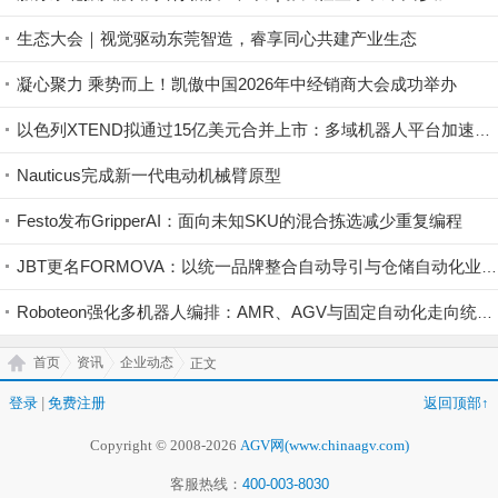
生态大会｜视觉驱动东莞智造，睿享同心共建产业生态
凝心聚力 乘势而上！凯傲中国2026年中经销商大会成功举办
以色列XTEND拟通过15亿美元合并上市：多域机器人平台加速规模化
Nauticus完成新一代电动机械臂原型
Festo发布GripperAI：面向未知SKU的混合拣选减少重复编程
JBT更名FORMOVA：以统一品牌整合自动导引与仓储自动化业务
Roboteon强化多机器人编排：AMR、AGV与固定自动化走向统一物料流控制
首页
资讯
企业动态
正文
登录
|
免费注册
返回顶部↑
Copyright © 2008-2026
AGV网(www.chinaagv.com)
客服热线：
400-003-8030