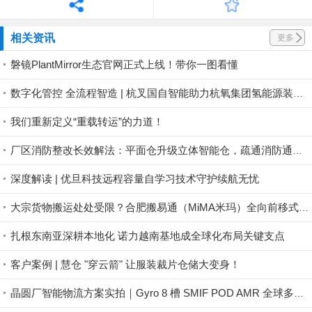
相关资讯
更多
磐镜PlantMirror生态官网正式上线！带你一图看懂
数字化管控 全流程智造 | 杭叉国自智能助力杭氧集团氢能源装备产业基地投运
我们重新定义“重载转运”的力道！
厂区消防整改长效解法：平面仓升级立体智能仓，疏通消防通道，一步完成厂区整改
深度解读 | 优旦科技远程容量自学习技术守护续航无忧
大宗货物搬运处处受限？合肥搬易通（MiMA米玛）全向前移式叉车MQC系列，助力工业品制造业仓储高效搬运！
扎根东南亚深耕本地化 诺力越南基地成全球化布局关键支点
客户案例 | 慧仓 "穿云箭" 让服装裁片仓储大变身！
晶圆厂智能物流方案实拍｜Gyro 8 槽 SMIF POD AMR 全球多地稳定落地