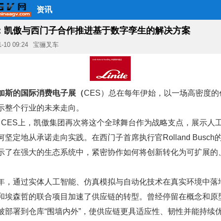
资讯
CES：凯傲与西门子合作推进基于数字孪生的解决方案
1-10 09:24
宝骊叉车
加斯的国际消费电子展（
CES
）总在每年伊始，以一场高密度的
示整个行业的未来走向。
26 CES上，凯傲集团再次将这个全球舞台作为战略支点，展示人
何坚定地从承诺走向实践。在西门子首席执行官
Rolland Busch
示了在强大的生态系统中，紧密协作如何将创新转化为可扩展的
。
年，通过实体人工智能、仿真模拟与自动化技术在真实环境中落
和埃森哲的联合项目加速了供应链的转型。曾经停留在概念和原
被部署到仓库
“
围墙内外
”
，使供应链更具适应性、韧性并能持续