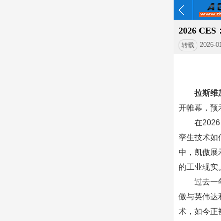
2026 
2026-0
转载
拉斯维
开帷幕，预
在20
孪生技术如
中，凯傲展
的工业现实
过去一
傲与英伟达
术，如今正