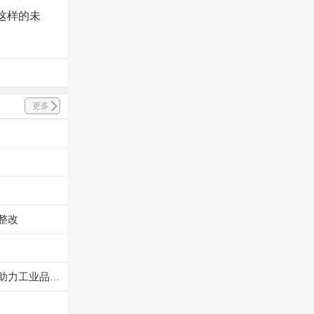
这样的未
更多
整改
大宗货物搬运处处受限？合肥搬易通（MiMA米玛）全向前移式叉车MQC系列，助力工业品制造业仓储高效搬运！