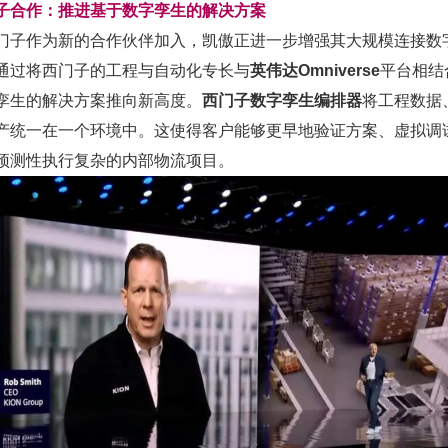
子合作：推进基于数字孪生的解决方案
门子作为新的合作伙伴加入，凯傲正进一步增强其大规模连接数
通过将西门子的工程与自动化专长与
英伟达
Omniverse
平台相结
孪生的解决方案推向新高度。
西门子数字孪生编排器
将工程数据
产统一在一个环境中。这使得客户能够更早地验证方案、虚拟调
预测性执行复杂的内部物流项目。