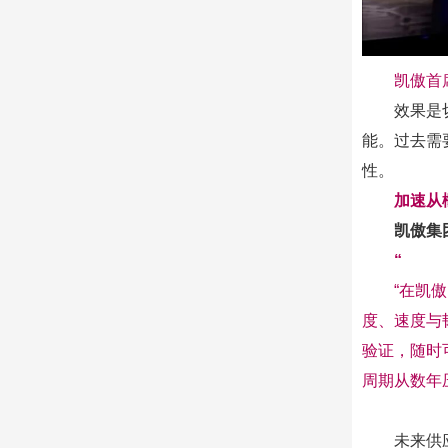
凯傲首席
效果是
能。过去需
性。
加速从
凯傲集
“
“在凯
度、速度与
验证，随时
周期从数年
未来供