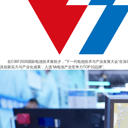
在
CIBF2026
国际电池技术
展
前夕，
“
下一代电池技术与产业发展大会
”在
深
其创新实力与产业化成果，
入选
“
钠电池产业竞争力
TOP10
品牌
”
。