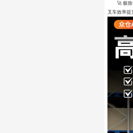
🚀 
叉车效率提升