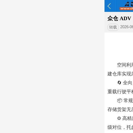
众仓 AD
2026-0
转载
空间利用
建仓库实现
🔄 
重载行驶平
📦 
存储货架无
⚙️ 
级对位，托