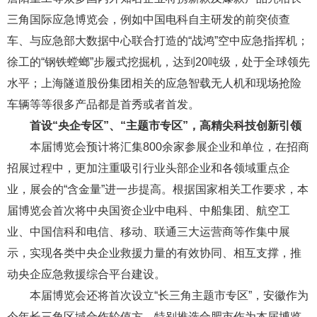
三角国际应急博览会，例如中国电科自主研发的前突侦查
车、与应急部大数据中心联合打造的“战鸿”空中应急指挥机；
徐工的“钢铁螳螂”步履式挖掘机，达到20吨级，处于全球领先
水平；上海隧道股份集团相关的应急智载无人机和现场抢险
车辆等等很多产品都是首秀或者首发。
首设“央企专区”、“主题市专区”，高精尖科技创新引领
本届博览会预计将汇集800余家参展企业和单位，在招商
招展过程中，更加注重吸引行业头部企业和各领域重点企
业，展会的“含金量”进一步提高。根据国家相关工作要求，本
届博览会首次将中央国资企业中电科、中船集团、航空工
业、中国信科和电信、移动、联通三大运营商等作集中展
示，实现各类中央企业救援力量的有效协同、相互支撑，推
动央企应急救援综合平台建设。
本届博览会还将首次设立“长三角主题市专区”，安徽作为
今年长三角区域合作轮值方，特别推选合肥市作为本届博览