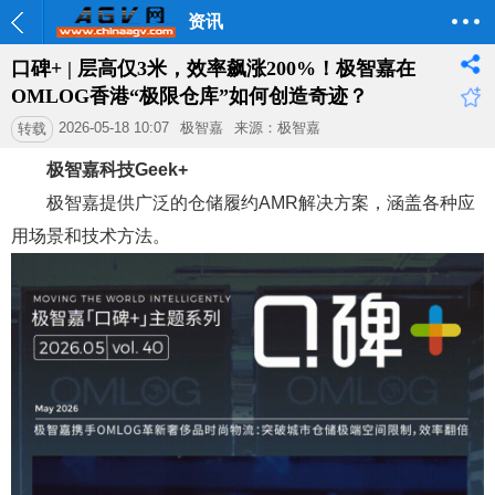
资讯
口碑+ | 层高仅3米，效率飙涨200%！极智嘉在
OMLOG香港“极限仓库”如何创造奇迹？
2026-05-18 10:07
极智嘉
来源：极智嘉
转载
极智嘉科技Geek+
极智嘉提供广泛的仓储履约AMR解决方案，涵盖各种应
用场景和技术方法。