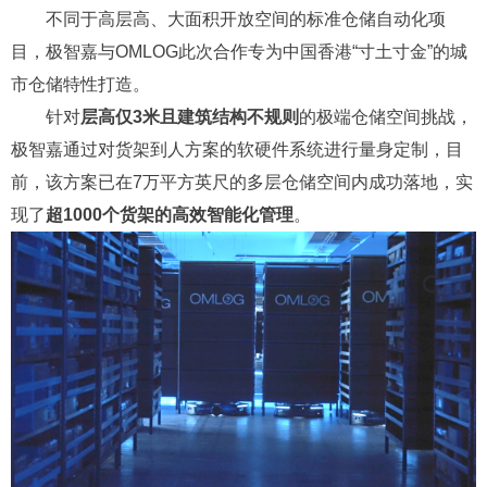
不同于高层高、大面积开放空间的标准仓储自动化项
目，极智嘉与OMLOG此次合作专为中国香港“寸土寸金”的城
市仓储特性打造。
针对
层高仅3米且建筑结构不规则
的极端仓储空间挑战，
极智嘉通过对货架到人方案的软硬件系统进行量身定制，目
前，该方案已在7万平方英尺的多层仓储空间内成功落地，实
现了
超1000个货架的高效智能化管理
。