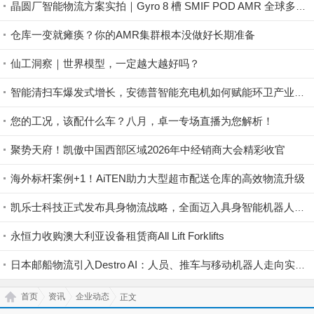
晶圆厂智能物流方案实拍｜Gyro 8 槽 SMIF POD AMR 全球多地稳定落地
仓库一变就瘫痪？你的AMR集群根本没做好长期准备
仙工洞察｜世界模型，一定越大越好吗？
智能清扫车爆发式增长，安德普智能充电机如何赋能环卫产业升级？
您的工况，该配什么车？八月，卓一专场直播为您解析！
聚势天府！凯傲中国西部区域2026年中经销商大会精彩收官
海外标杆案例+1！AiTEN助力大型超市配送仓库的高效物流升级
凯乐士科技正式发布具身物流战略，全面迈入具身智能机器人领域
永恒力收购澳大利亚设备租赁商All Lift Forklifts
日本邮船物流引入Destro AI：人员、推车与移动机器人走向实时协同
首页
资讯
企业动态
正文