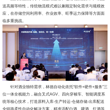
送高频
等特性，传统物流模式难以兼顾定制化需求与规模效
应，在
存储空间利用率、作业效率、旺季运力保障
等方面面
临多重挑战。
针对酒业独特需求，林德自动化依托“
软件+硬件+服务”
三
位一体全栈能力
，融合
叉式AGV、四向穿梭车、智能调度系
统
等核心技术，打造
原料入库-生产转运-仓储存储-出库配送
全链路
柔性自动化解决方案
，精准适配白酒、啤酒、红酒等