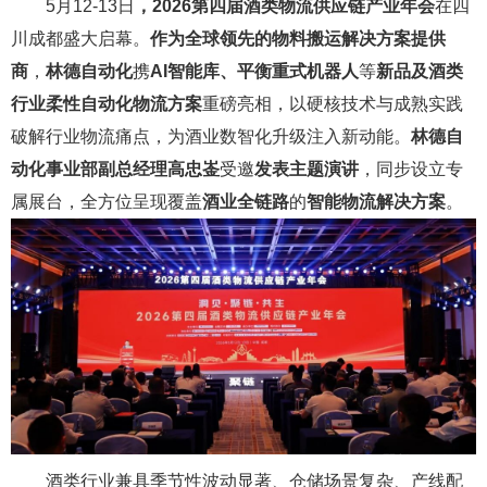
5月12-13日
，2026第四届酒类物流供应链产业年会
在四
川成都盛大启幕。
作为全球领先的物料搬运解决方案提供
商
，
林德自动化
携
AI智能库、平衡重式机器人
等
新品及酒类
行业柔性自动化物流方案
重磅亮相，以硬核技术与成熟实践
破解行业物流痛点，为酒业数智化升级注入新动能。
林德自
动化事业部副总经理高忠崟
受邀
发表主题演讲
，同步设立专
属展台，全方位呈现覆盖
酒业全链路
的
智能物流解决方案
。
酒类行业兼具
季节性波动显著、仓储场景复杂、产线配