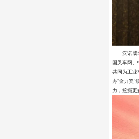
汉诺威
国叉车网、
共同为工业
办“金力奖
力，挖掘更