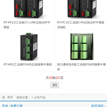
RT-FK1/2工业级CC-LINK总线光纤中
RT-FC1/2工业级CAN总线光纤中继器
继器
光端机
RT-HR3工业级RS485总线隔离中继器
锐力通科技/6路工业级RS485隔离中继
器
共
10
条|
1
/
1
页
1/1
首页
您的位置：
> 公司产品
登录
|
免费注册
返回顶部↑