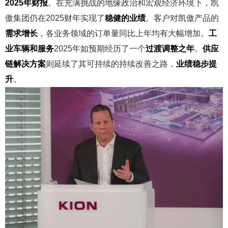
2025年财报
。在充满挑战的地缘政治和宏观经济环境下，凯
傲集团仍在2025财年实现了
稳健的业绩
。客户对凯傲产品的
需求增长
，各业务领域的订单量同比上年均有大幅增加。
工
业车辆和服务
2025年如预期经历了一个
过渡调整之年
。
供应
链解决方案
则延续了其可持续的持续改善之路，
业绩稳步提
升
。