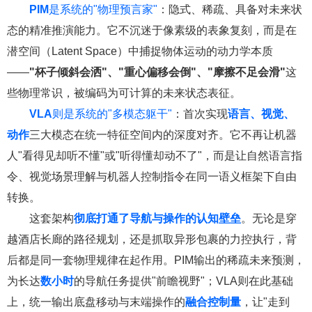
PIM
是系统的"物理预言家"
：隐式、稀疏、具备对未来状
态的精准推演能力。它不沉迷于像素级的表象复刻，而是在
潜空间（Latent Space）中捕捉物体运动的动力学本质
——
"杯子倾斜会洒"、"重心偏移会倒"、"摩擦不足会滑"
这
些物理常识，被编码为可计算的未来状态表征。
VLA
则是系统的"多模态躯干"
：首次实现
语言、视觉、
动作
三大模态在统一特征空间内的深度对齐。它不再让机器
人"看得见却听不懂"或"听得懂却动不了"，而是让自然语言指
令、视觉场景理解与机器人控制指令在同一语义框架下自由
转换。
这套架构
彻底打通了导航与操作的认知壁垒
。无论是穿
越酒店长廊的路径规划，还是抓取异形包裹的力控执行，背
后都是同一套物理规律在起作用。PIM输出的稀疏未来预测，
为长达
数小时
的导航任务提供"前瞻视野"；VLA则在此基础
上，统一输出底盘移动与末端操作的
融合控制量
，让"走到