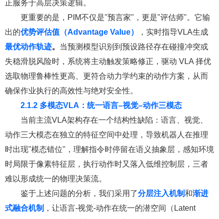
正服务于高层决策逻辑。
更重要的是，PIM不仅是"预言家"，更是"评估师"。它输
出的
优势评估值（Advantage Value）
，实时指导VLA生成
最优
动作
轨迹
。
当预测模型识别到预设路径存在碰撞冲突或
失稳滑脱风险时，系统将主动触发策略修正，驱动 VLA 择优
选取物理鲁棒性更高、更符合动力学约束的动作方案，从而
确保作业执行的高效性与绝对安全性。
2.1.2
多模态VLA：统一语言–视觉–动作三模态
当前主流VLA架构存在一个结构性缺陷：语言、视觉、
动作三大模态在独立的特征空间中处理，导致机器人在推理
时出现"模态错位"，理解指令时停留在语义抽象层，感知环境
时局限于像素特征层，执行动作时又落入低维控制层，三者
难以形成统一的物理决策流。
鉴于上述问题的分析，我们采用了
分层注入机制
和
渐进
式融合机制
，让语言-视觉-动作在统一的潜空间（Latent