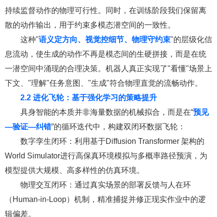
持续监督动作的物理可行性。同时，在训练阶段我们保留离
散的动作输出，用于约束多模态潜空间的一致性。
这种"
语义定方向、视觉控细节、物理守约束
"的层级化信
息流动，使生成的动作不再是模态间的生硬拼接，而是在统
一潜空间中涌现的合理决策。机器人真正实现了"看懂"场景上
下文、"理解"任务意图、"生成"符合物理直觉的流畅动作。
2.2 进化飞轮：基于强化学习的策略提升
具身智能的本质并非海量数据的机械拟合，而是在“
预见
—验证—纠错
”的循环迭代中，构建双闭环数据飞轮：
数字孪生闭环：利用基于Diffusion Transformer 架构的
World Simulator进行高保真环境模拟与多概率路径预演，为
模型提供大规模、高多样性的仿真环境。
物理交互闭环：通过真实场景的部署反馈与人在环
（Human-in-Loop）机制，精准捕捉并修正现实作业中的逻
辑偏差。