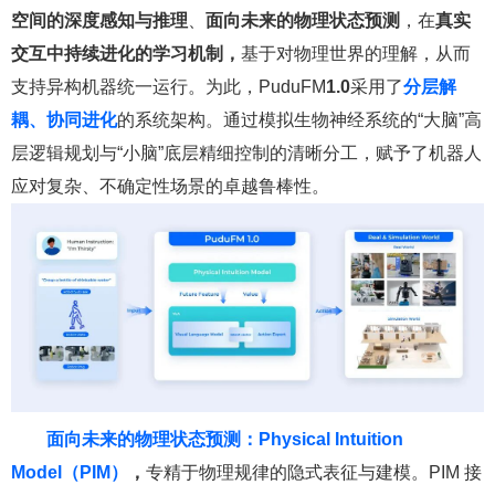
空间的深度感知与推理
、
面向未来的物理状态预测
，在
真实
交互中持续进化的学习机制，
基于对物理世界的理解，从而
支持异构机器统一运行。为此，PuduFM
1.0
采用了
分层
解
耦
、协同进化
的系统架构。通过模拟生物神经系统的“大脑”高
层逻辑规划与“小脑”底层精细控制的清晰分工，赋予了机器人
应对复杂、不确定性场景的卓越鲁棒性。
面向未来的物理状态预测：Physical Intuition
Model（PIM）
，
专精于物理规律的隐式表征与建模。PIM 接