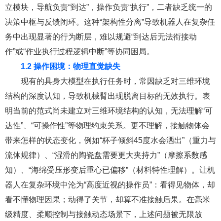
立模块，导航负责“到达”，操作负责“执行”，二者缺乏统一的
决策中枢与反馈闭环。这种“架构性分离”导致机器人在复杂任
务中出现显著的行为断层，难以规避“到达后无法衔接动
作”或“作业执行过程逻辑中断”等协同困局。
1.2 操作困境：物理直觉缺失
现有的具身大模型在执行任务时，常因缺乏对三维环境
结构的深度认知，导致机械臂出现脱离目标的无效执行。表
明当前的范式尚未建立对三维环境结构的认知，无法理解“可
达性”、“可操作性”等物理约束关系。更不理解，接触物体会
带来怎样的状态变化，例如“杯子倾斜45度水会洒出”（重力与
流体规律）、“湿滑的陶瓷盘需要更大夹持力”（摩擦系数感
知）、“海绵受压形变后重心已偏移”（材料特性理解）。让机
器人在复杂环境中沦为“高度近视的操作员”：看得见物体，却
看不懂物理因果；动得了关节，却算不准接触后果。在毫米
级精度、柔顺控制与接触动态场景下，上述问题被无限放