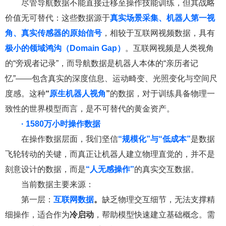
尽管导航数据不能直接迁移至操作技能训练，但其战略
价值无可替代：这些数据源于
真实场景采集
、
机器人第一视
角
、
真实传感器的原始信号
，相较于互联网视频数据，具有
极小的领域鸿沟（Domain Gap）
。互联网视频是人类视角
的“旁观者记录”，而导航数据是机器人本体的“亲历者记
忆”——包含真实的深度信息、运动畸变、光照变化与空间尺
度感。这种
“
原生机器人视角
”
的数据，对于训练具备物理一
致性的世界模型而言，是不可替代的黄金资产。
· 1580万小时操作数据
在操作数据层面，我们坚信
“规模化”
与“低成本”
是数据
飞轮转动的关键，而真正让机器人建立物理直觉的，并不是
刻意设计的数据，而是
“人无感操作”
的真实交互数据。
当前数据主要来源：
第一层：
互联网数据
。
缺乏物理交互细节，无法支撑精
细操作，适合作为
冷启动
，帮助模型快速建立基础概念。需