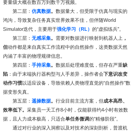
要量级大概在数百万到数千万视频。
第二层：
仿真数据
。
数据量大，但受限于仿真与现实的
鸿沟，导致复杂任务真实世界效果不佳，但伴随World
Simulator迭代，主要用于
强化学习（
RL
）
的“虚拟练兵”。
第三层：
无感采集
。
需要对数据进行映射到机器人上
，
但
动作都是来自真实工作流程中的自然操作，这类数据天然
内涵了丰富的物理规律信息。
第四层：
手持采集
。
数据后处理难度低，但存在严重
缺
陷
：由于末端执行器构型与人手差异，操作者会
下意识改变
动作习惯
以适应设备，导致依赖人类物理直觉的“自然操作”数
据变形失真。
第五层：
遥操数据
。
行业目前主流方案，但
成本高昂、
效率低下。
采集员一天工作8小时，仅能获得约4小时有效数
据，且人力成本极高，只适合
单任务微调
的“精修阶段”。
通过对行业的深入洞察以及对技术的深刻剖析，普渡机