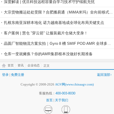
深度解读 | 优旦科技远程容量自学习技术守护续航无忧
大宗货物搬运处处受限？合肥搬易通（MiMA米玛）全向前移式叉车MQC系列，助力工业品制造业仓储高效搬运！
扎根东南亚深耕本地化 诺力越南基地成全球化布局关键支点
客户案例 | 慧仓 "穿云箭" 让服装裁片仓储大变身！
晶圆厂智能物流方案实拍｜Gyro 8 槽 SMIF POD AMR 全球多地稳定落地
仓库一变就瘫痪？你的AMR集群根本没做好长期准备
首页
资讯
企业动态
正文
登录
|
免费注册
返回顶部↑
Copyright © 2008-2026
AGV网(www.chinaagv.com)
客服热线：
400-003-8030
首页
|
关于我们