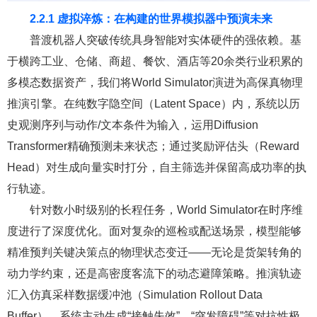
2.2.1 虚拟淬炼：在构建的世界模拟器中
预演
未来
普渡机器人突破传统具身智能对实体硬件的强依赖。基
于横跨工业、仓储、商超、餐饮、酒店等20余类行业积累的
多模态数据资产，我们将World Simulator演进为高保真物理
推演引擎。在纯数字隐空间（Latent Space）内，系统以历
史观测序列与动作/文本条件为输入，运用Diffusion
Transformer精确预测未来状态；通过奖励评估头（Reward
Head）对生成向量实时打分，自主筛选并保留高成功率的执
行轨迹。
针对数小时级别的长程任务，World Simulator在时序维
度进行了深度优化。面对复杂的巡检或配送场景，模型能够
精准预判关键决策点的物理状态变迁——无论是货架转角的
动力学约束，还是高密度客流下的动态避障策略。推演轨迹
汇入仿真采样数据缓冲池（Simulation Rollout Data
Buffer），系统主动生成“接触失效”、“突发障碍”等对抗性极