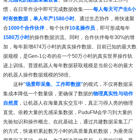
惯，在日常作业中即可完成数据收集——
每人每天可产生6小
时有效数据，单人年产1580小时
。通过生态协作，将快速聚
合
1000个合作伙伴
，每个伙伴
10名操作员
，即可形成每年
1
5
80万小时
的操作数据洪流。同时，合作伙伴每年30%的增
加，每年新增474万小时的真实操作数据。目前已知的最大数
据规模，是Gen-1公布的在一个50万小时的真实世界操作轨
迹上训练。普渡机器人每年数据获取规模是当前公布的最大
的机器人操作数据规模的58倍。
这种
“场景即采集、工作即数据”
的模式，不仅将数据采
集成本降低一个数量级，更确保了数据的
物理真实性与动作
自然度
，让机器人在海量真实交互中，真正习得人类的物理
直觉。依赖大量的无感采集数据，PuduFM会学习到大量的
先验知识和操作概念。在此基础上，通过共建数据采集工厂
的方式，快速积累起数万小时的高质量真机数据，为垂类应