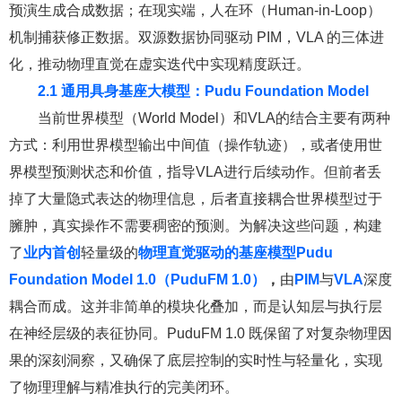
预演生成合成数据；在现实端，人在环（Human-in-Loop）
机制捕获修正数据。双源数据协同驱动 PIM，VLA 的三体进
化，推动物理直觉在虚实迭代中实现精度跃迁。
2.1 通用具身基座大模型：Pudu Foundation Model
当前世界模型（World Model）和VLA的结合主要有两种
方式：利用世界模型输出中间值（操作轨迹），或者使用世
界模型预测状态和价值，指导VLA进行后续动作。但前者丢
掉了大量隐式表达的物理信息，后者直接耦合世界模型过于
臃肿，真实操作不需要稠密的预测。为解决这些问题，构建
了
业内首创
轻量级的
物理直觉驱动的基座模型Pudu
Foundation Model 1.0（PuduFM 1.0）
，
由
PIM
与
VLA
深度
耦合而成。这并非简单的模块化叠加，而是认知层与执行层
在神经层级的表征协同。PuduFM 1.0 既保留了对复杂物理因
果的深刻洞察，又确保了底层控制的实时性与轻量化，实现
了物理理解与精准执行的完美闭环。