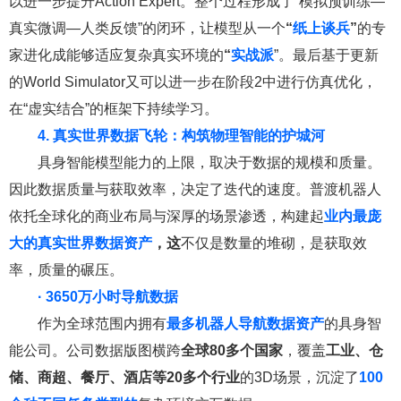
以进一步提升Action Expert。整个过程形成了“模拟预训练—
真实微调—人类反馈”的闭环，让模型从一个
“
纸上谈兵
”
的专
家进化成能够适应复杂真实环境的
“
实战派
”。最后基于更新
的World Simulator又可以进一步在阶段2中进行仿真优化，
在“虚实结合”的框架下持续学习。
4. 真实世界数据飞轮：构筑物理智能的护城河
具身智能模型能力的上限，取决于数据的规模和质量。
因此数据质量与获取效率，决定了迭代的速度。普渡机器人
依托全球化的商业布局与深厚的场景渗透，构建起
业内最庞
大的真实世界数据资产
，这
不仅是数量的堆砌，是获取效
率，质量的碾压。
· 3650万小时导航数据
作为全球范围内拥有
最多机器人导航数据资产
的具身智
能公司。公司数据版图横跨
全球80多个国家
，覆盖
工业、仓
储、商超、餐厅、酒店等20多个行业
的3D场景，沉淀了
100