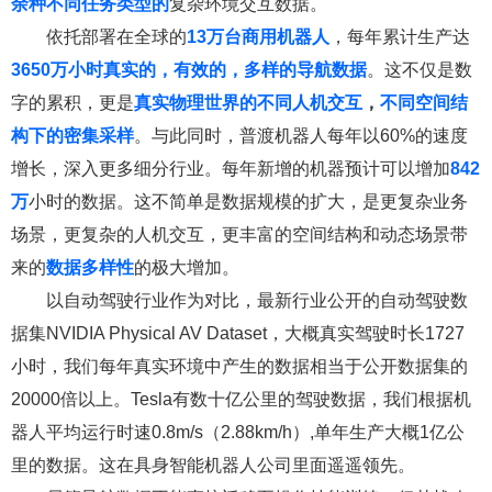
余种不同任务类型
的
复杂环境交互数据。
依托部署在全球的
1
3万台商用机器人
，每年累计生产达
3650万小时真实的，有效的，多样的导航数据
。这不仅是数
字的累积，更是
真实物理世界的不同
人机交互
，
不同空间结
构下的密集采样
。与此同时，普渡机器人每年以60%的速度
增长，深入更多细分行业。每年新增的机器预计可以增加
842
万
小时的数据。这不简单是数据规模的扩大，是更复杂业务
场景，更复杂的人机交互，更丰富的空间结构和动态场景带
来的
数据多样性
的极大增加。
以自动驾驶行业作为对比，最新行业公开的自动驾驶数
据集NVIDIA Physical AV Dataset，大概真实驾驶时长1727
小时，我们每年真实环境中产生的数据相当于公开数据集的
20000倍以上。Tesla有数十亿公里的驾驶数据，我们根据机
器人平均运行时速0.8m/s（2.88km/h）,单年生产大概1亿公
里的数据。这在具身智能机器人公司里面遥遥领先。