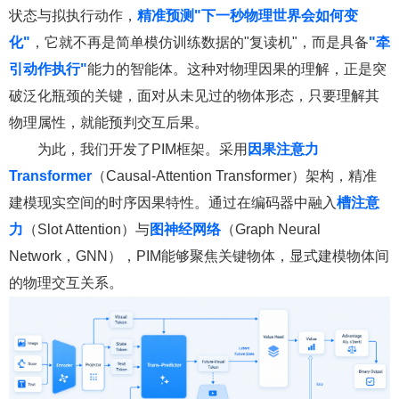
状态与拟执行动作，
精准预测
"下
一秒物理世界会如何变
化"
，它就不再是简单模仿训练数据的"复读机"，而是具备
"牵
引动作执行"
能力的智能体。这种对物理因果的理解，正是突
破泛化瓶颈的关键，面对从未见过的物体形态，只要理解其
物理属性，就能预判交互后果。
为此，我们开发了PIM框架。采用
因果注意力
Transformer
（Causal-Attention Transformer）架构，精准
建模现实空间的时序因果特性。通过在编码器中融入
槽注意
力
（Slot Attention）与
图神经网络
（Graph Neural
Network，GNN），PIM能够聚焦关键物体，显式建模物体间
的物理交互关系。